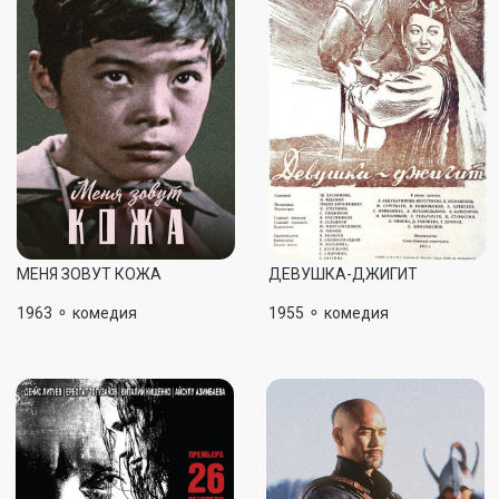
АБАЙ
ШАЛ
2012 ⚬ драма,
1995 ⚬ биография, драма
приключения